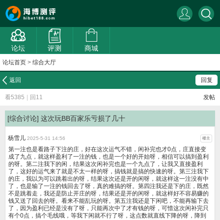
论坛
评测
商城
论坛首页
>
综合大厅
返回
回复
看5385
|
回11
发帖
[综合讨论]
这次玩BB百家乐亏损了几十
杨雪儿
2025-5-31 14:56
楼主
第一注也是看路子下注的庄，好在这次运气不错，闲补完也才0点，庄直接变
成了九点，就这样盈利了一注的钱，也是一个好的开始呀，相信可以搞到盈利
的呀。第二注我下的闲，结果这次闲补完也是一个九点了，让我又直接盈利
了，这好的运气来了就是不太一样的呀，搞钱就是搞的快速的呀。第三注我下
的庄，我以为可以跳着出的呀，结果这次还是开的闲呀，就这样这一注没有中
了，也是输了一注的钱回去了呀，真的难搞的呀。第四注我还是下的庄，既然
不是跳着走，我还是防止开庄的呀，结果还是开的闲呀，就这样好不容易赚的
钱又送了回去的呀。看来不能乱玩的呀。第五注我还是下闲吧，不能再输下去
了，因为盈利已经是没有了呀，只能再次中了才有钱的呀，可惜这次闲补完只
有个0点，搞个毛线哦，等我下闲就不行了呀，这点数就直线下降的呀，降到