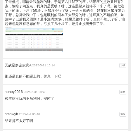
了最低点，哪能让我盈利的呀。于是第六注我下的庄，结果庄的点数又只有2
点，输给了闲五点，我真的是受够了呀，这连黑起来就停不下来了吗。第七注
我下的庄，下注了50块，不加注不行了呀，一直亏损的呀，好在这次加注发力
了呀，总算让我中了，也是顺利的回本了大部分的呀，这可真的不错的呀。加
注中了以后我又回到了最小注码20块，结果又输掉了呀，真的不能玩了呀，输
起来也是没有意思的呀，亏损了几十块了，还是止损离开算了呀。
无敌是多么寂寞A
2025-5-31 15:14
沙发
那还是真的不能硬上的，休息一下吧
honey2016
2025-5-31 20:48
板凳
楼主这次玩的不顺利啊，安慰了
nmhwyh
2025-6-1 05:40
地板
结果是不太好了啊