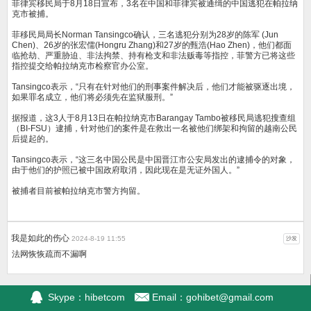
菲律宾移民局于8月18日宣布，3名在中国和菲律宾被通缉的中国逃犯在帕拉纳
克市被捕。
菲移民局局长Norman Tansingco确认，三名逃犯分别为28岁的陈军 (Jun
Chen)、26岁的张宏儒(Hongru Zhang)和27岁的甄浩(Hao Zhen)，他们都面
临抢劫、严重胁迫、非法拘禁、持有枪支和非法贩毒等指控，菲警方已将这些
指控提交给帕拉纳克市检察官办公室。
Tansingco表示，“只有在针对他们的刑事案件解决后，他们才能被驱逐出境，
如果罪名成立，他们将必须先在监狱服刑。”
据报道，这3人于8月13日在帕拉纳克市Barangay Tambo被移民局逃犯搜查组
（BI-FSU）逮捕，针对他们的案件是在救出一名被他们绑架和拘留的越南公民
后提起的。
Tansingco表示，“这三名中国公民是中国晋江市公安局发出的逮捕令的对象，
由于他们的护照已被中国政府取消，因此现在是无证外国人。”
被捕者目前被帕拉纳克市警方拘留。
我是如此的伤心
2024-8-19 11:55
沙发
法网恢恢疏而不漏啊
Skype：hibetcom
Email：
gohibet@gmail.com