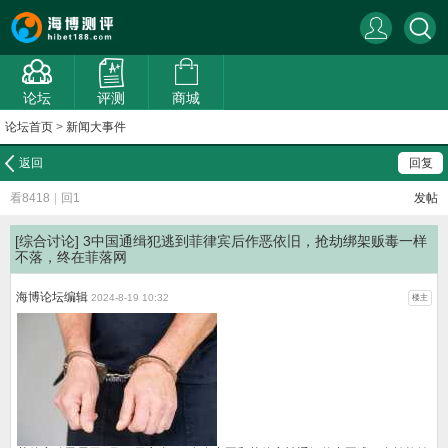
论坛
评测
商城
论坛首页
>
新闻大事件
返回
回复
看8418
|
回1
发帖
[综合讨论]
3中国通缉犯逃到菲律宾后作恶依旧，抢劫绑架贩毒一样
不落，终在菲落网
海博论坛编辑
2024-8-19 10:32
楼主