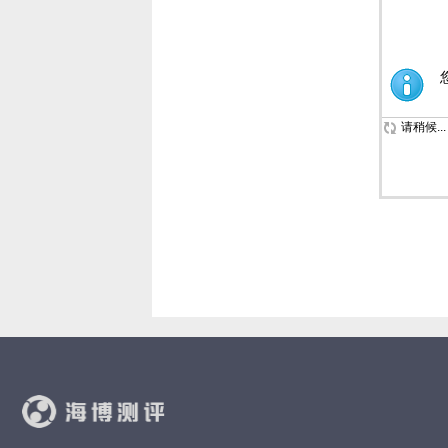
请稍候...