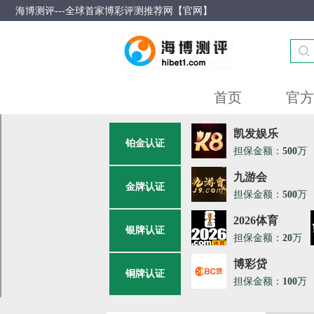
海博测评---全球首家博彩评测推荐网【官网】
首页
官方