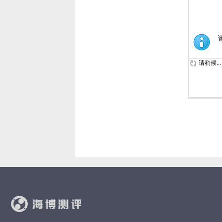
请稍候...