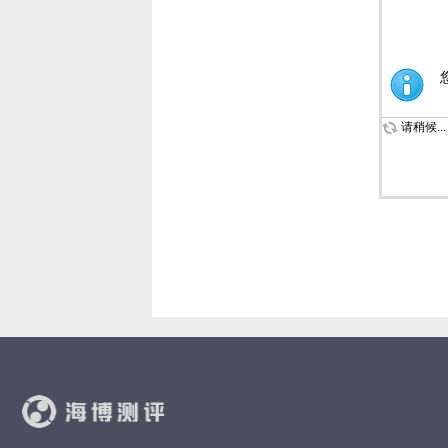
请稍候...