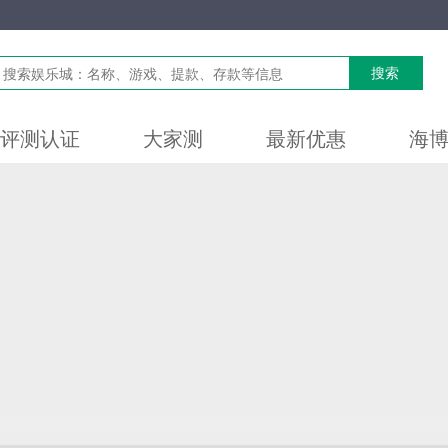
搜索
评测认证
大家测
最新优惠
海